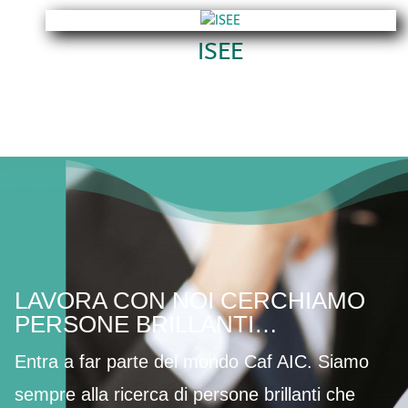
ISEE
LAVORA CON NOI CERCHIAMO
PERSONE BRILLANTI…
Entra a far parte del mondo Caf AIC. Siamo
sempre alla ricerca di persone brillanti che