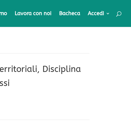
amo
Lavora con noi
Bacheca
Accedi
itoriali, Disciplina
ssi