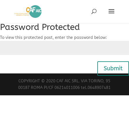
Password Protected
To view this protected post, enter the password below:
Submit
COPYRIGHT © 2020 CAF AIC SRL. VIA TORINO, 95
00187 ROMA PI/CF 06214011006 tel.0648907481