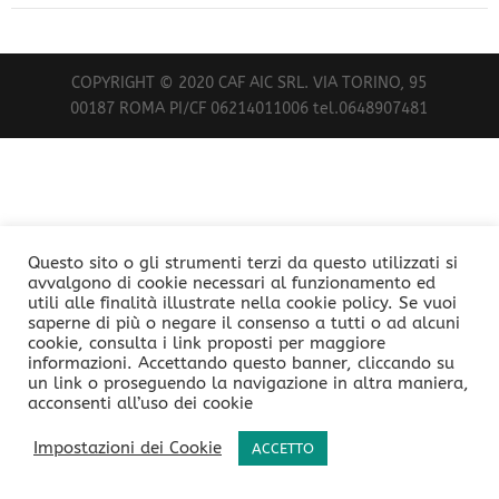
COPYRIGHT © 2020 CAF AIC SRL. VIA TORINO, 95
00187 ROMA PI/CF 06214011006 tel.0648907481
Questo sito o gli strumenti terzi da questo utilizzati si
avvalgono di cookie necessari al funzionamento ed
utili alle finalità illustrate nella cookie policy. Se vuoi
saperne di più o negare il consenso a tutti o ad alcuni
cookie, consulta i link proposti per maggiore
informazioni. Accettando questo banner, cliccando su
un link o proseguendo la navigazione in altra maniera,
acconsenti all’uso dei cookie
Impostazioni dei Cookie
ACCETTO